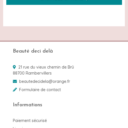
prix :
Ce
13,41€
produit
à
a
plusieurs
14,90€
variations.
Les
options
peuvent
Beauté deci delà
être
choisies
sur
21 rue du vieux chemin de Brû
la
88700 Rambervillers
page
du
beautedecidela@orange.fr
produit
Formulaire de contact
Informations
Paiement sécurisé