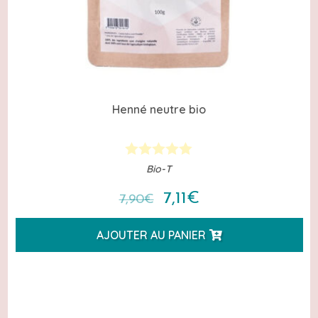
Henné neutre bio
Bio-T
Le
Le
7,11
€
7,90
€
prix
prix
AJOUTER AU PANIER
initial
actuel
était :
est :
7,90€.
7,11€.