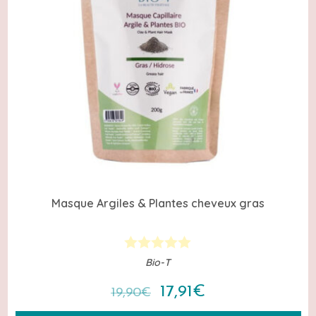
Masque Argiles & Plantes cheveux gras
Bio-T
Le
Le
17,91
€
19,90
€
prix
prix