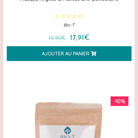
Bio-T
Le
Le
17,91
€
19,90
€
prix
prix
AJOUTER AU PANIER
initial
actuel
était :
est :
19,90€.
17,91€.
-10%