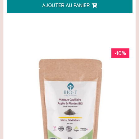
AJOUTER AU PANIER
initial
actuel
était :
est :
19,90€.
17,91€.
-10%