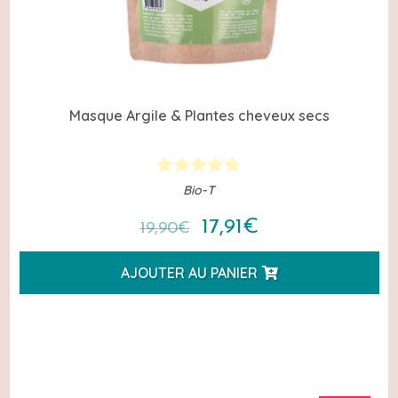
Masque Argile & Plantes cheveux secs
Bio-T
Le
Le
17,91
€
19,90
€
prix
prix
AJOUTER AU PANIER
initial
actuel
était :
est :
19,90€.
17,91€.