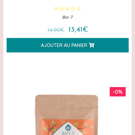
Bio-T
Le
Le
13,41
€
14,90
€
prix
prix
AJOUTER AU PANIER
initial
actuel
était :
est :
14,90€.
13,41€.
-0%