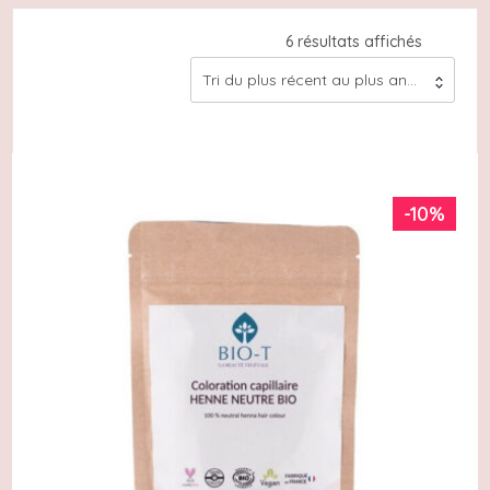
Trié
6 résultats affichés
du
Tri du plus récent au plus ancien
plus
récent
au
plus
ancien
-10%